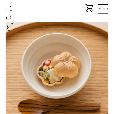
コ
MENU
ン
テ
ン
ツ
に
ス
キ
ッ
プ