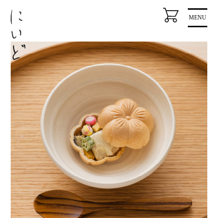
コ
MENU
ン
テ
ン
ツ
に
ス
キ
ッ
プ