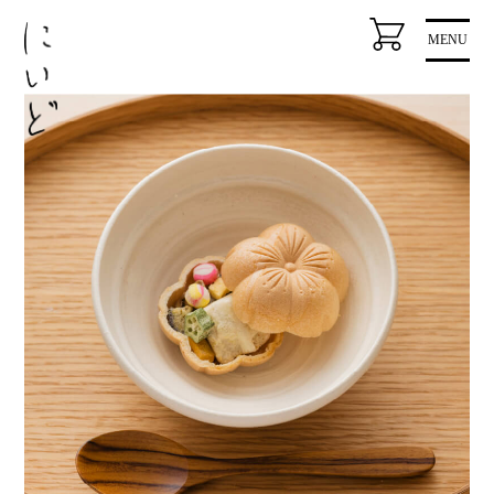
コ
MENU
ン
テ
ン
ツ
に
ス
キ
ッ
プ