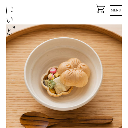
コ
MENU
ン
テ
ン
ツ
に
ス
キ
ッ
プ