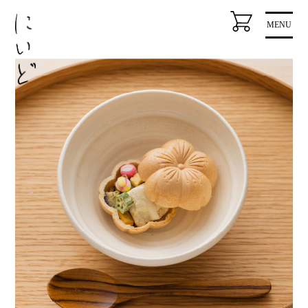
コ
MENU
ン
テ
ン
ツ
に
ス
キ
ッ
プ