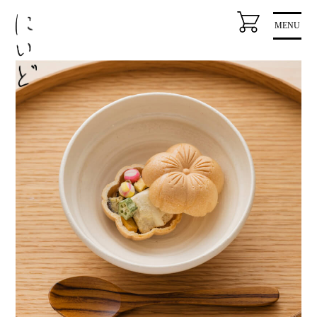
コ
MENU
ン
テ
ン
ツ
に
ス
キ
ッ
プ