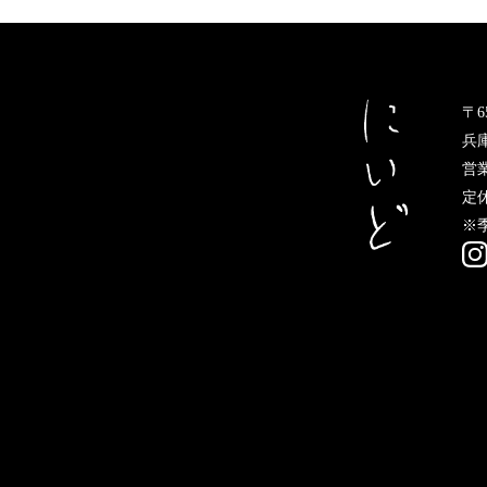
〒65
兵庫
営業
定
※季