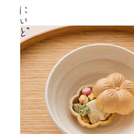
コ
ン
テ
ン
ツ
に
ス
キ
ッ
プ