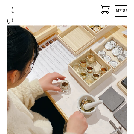
コ
MENU
ン
テ
ン
ツ
に
ス
キ
ッ
プ