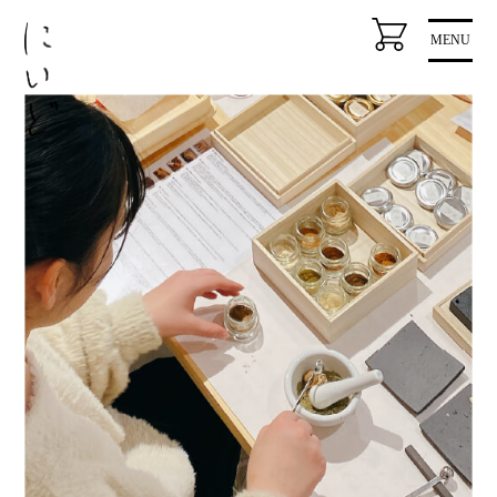
コ
MENU
ン
テ
ン
ツ
に
ス
キ
ッ
プ