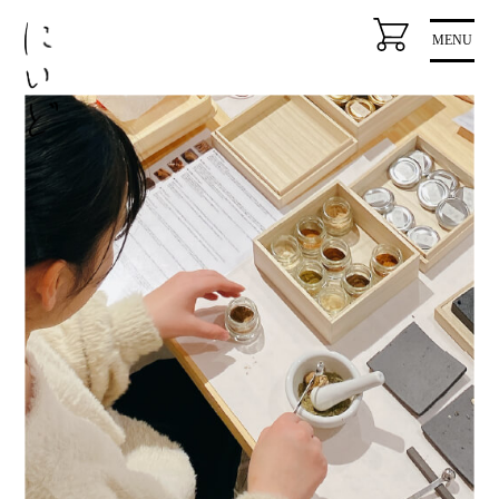
コ
MENU
ン
テ
ン
ツ
に
ス
キ
ッ
プ