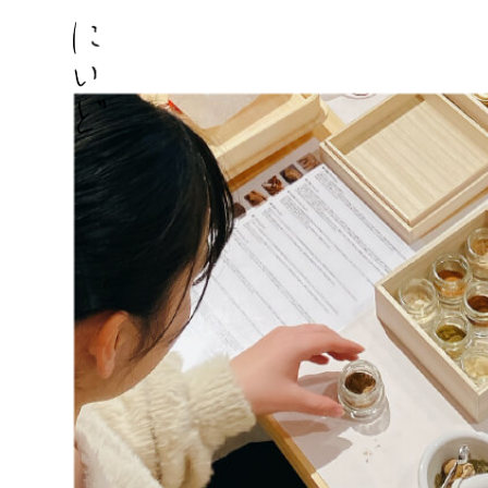
コ
ン
テ
ン
ツ
に
ス
キ
ッ
プ