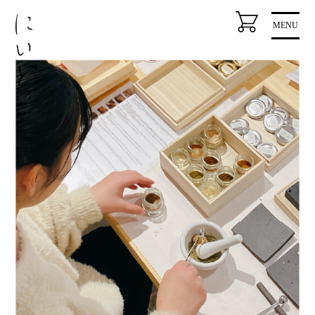
コ
MENU
ン
テ
ン
ツ
に
ス
キ
ッ
プ