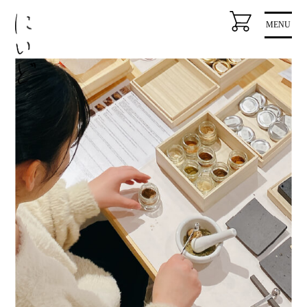
コ
MENU
ン
テ
ン
ツ
に
ス
キ
ッ
プ